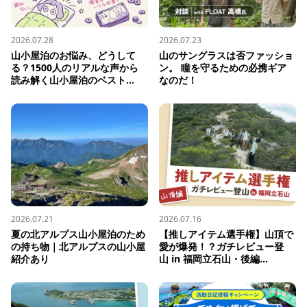
2026.07.28
2026.07.23
山小屋泊のお悩み、どうして
山のサングラスは否ファッショ
る？1500人のリアルな声から
ン。 瞳を守るための必携ギア
読み解く山小屋泊のベスト...
なのだ！
2026.07.21
2026.07.16
夏の北アルプス山小屋泊のため
【推しアイテム選手権】山頂で
の持ち物｜北アルプスの山小屋
愛が爆発！？ガチレビュー登
紹介あり
山 in 福岡立石山・後編...