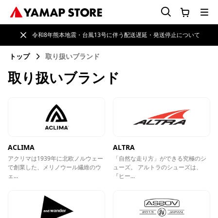
令和8年熊本地震・台風13号に伴う配送遅延・発送停止について
トップ
取り扱いブランド
取り扱いブランド
ACLIMA
ALTRA
アクリマは1939年に北欧ノルウェー
「自然な走り方」ができる究極のシ
で創業した、メリノウール繊維のウ
ューズ。 アルトラのシューズは、
ェ...
『ヒー...