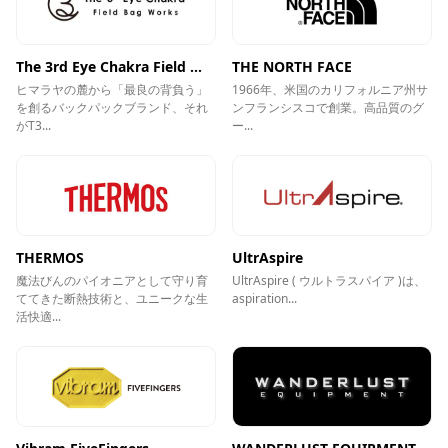
The 3rd Eye Chakra Field ...
THE NORTH FACE
ヒマラヤの麓から「最良の背負う」
1966年、米国のカリフォルニア州サ
を創るバックパックブランド、それ
ンフランシスコで創業。高品質のグ
がT3...
ー...
THERMOS
UltrAspire
魔法びんのパイオニアとして守り育
UltrAspire ( ウルトラスパイア )は、
ててきた断熱技術と、ユニークな生
aspiration...
活快適...