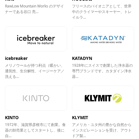
RawLow Mountain Works のデザイ
フリースのパイオニアとして、世界
ナーである谷口 亮...
中のクライマーやスキーヤー、トレ
イルラ...
icebreaker
KATADYN
メリノウールが持つ利点（暖かい、
1928年にスイスで創業した浄水器の
通気性、生分解性、イージーケア／
専門ブランドです。カタダイン浄水
洗える...
器...
KINTO
KLYMIT
1972年、滋賀県彦根市にて創業。食
アメリカ・ユタ州の豊かな自然から
器の卸売業としてスタートし、後に
インスピレーションを受け、アウト
自...
ドア製...