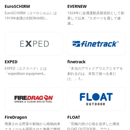
EuroSCHIRM
EVERNEW
EuroSCHIRM（ユーロシルム）は
1924年に金属運動具製造卸として創
1919年創業のEBERHARD...
業して以来、“スポーツを通して健
康...
EXPED
finetrack
EXPED（エクスペド）とは
「本当のアウトドアウエアとギアを
「expedition equipment...
創れるのは、本気で遊べる者だ
け。」 f...
FireDragon
FLOAT
廃棄される野菜や穀物から植物由来
「究極の掛け心地を追求した構造
エタノールを凝固させた無毒で燃焼
FLOAT OUTDOOR」 アウト...