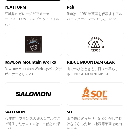
PLATFORM
Rab
宮城県のガレージギアメーカ
Rabは、1981年英国を代表するアル
ー"PLATFORM"（＝プラットフォル
パインクライマーの一人、Robe...
ム）...
RawLow Mountain Works
RIDGE MOUNTAIN GEAR
RawLow Mountain Worksはバッグデ
山でのひとときも、日々の暮らし
ザイナーとして20...
も、RIDGE MOUNTAIN GE...
SALOMON
SOL
75年前、フランスの雄大なアルプス
山で道に迷ったり、足をけがして動
で誕生したサロモンは、自然との深
けなくなった時、地震等予期せぬ自
い絆...
然災害...