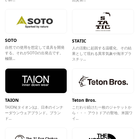
SOTO
STATIC
自然での使用を想定して道具を開発
人の活動に起因する温暖化、その結
する。それがSOTOの出発点です。
果として現れる異常気象や海洋プラ
極限...
スチッ...
TAION
Teton Bros.
TAION(タイオン)は、日本のインナ
こだわり続けた一枚のジャケットか
ーダウンウェアブランド。ブラン
ら・・・ アウトドアの聖地、米国ワ
ド...
イ...