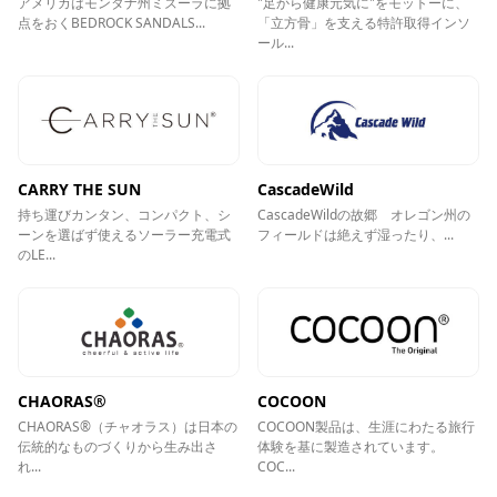
アメリカはモンタナ州ミズーラに拠
"足から健康元気に"をモットーに、
点をおくBEDROCK SANDALS...
「立方骨」を支える特許取得インソ
ール...
CARRY THE SUN
CascadeWild
持ち運びカンタン、コンパクト、シ
CascadeWildの故郷 オレゴン州の
ーンを選ばず使えるソーラー充電式
フィールドは絶えず湿ったり、...
のLE...
CHAORAS®
COCOON
CHAORAS®（チャオラス）は日本の
COCOON製品は、生涯にわたる旅行
伝統的なものづくりから生み出さ
体験を基に製造されています。
れ...
COC...