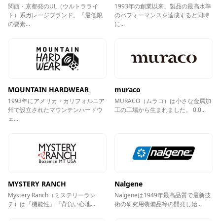
関西・京都発のUL（ウルトラライ
1993年の創業以来、製品の最高水準
ト）系ガレージブランド。「最低限
のパフォーマンスを達成すると同時
の要素...
に...
MOUNTAIN HARDWEAR
muraco
1993年にアメリカ・カリフォルニア
MURACO（ムラコ）は⼩さな⾦属加
州で設立されたマウンテンハードウ
⼯の⼯場から⽣まれました。 0.0...
ェ...
MYSTERY RANCH
Nalgene
Mystery Ranch（ミステリーラン
Nalgeneは1949年最高品質で最新技
チ）は『機能性』『背負い心地...
術の研究用装備品等の開発し始...