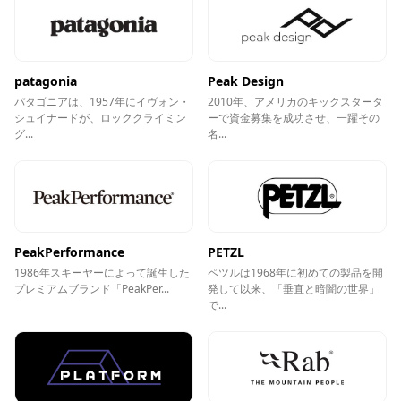
patagonia
Peak Design
パタゴニアは、1957年にイヴォン・
2010年、アメリカのキックスタータ
シュイナードが、ロッククライミン
ーで資金募集を成功させ、一躍その
グ...
名...
PeakPerformance
PETZL
1986年スキーヤーによって誕生した
ペツルは1968年に初めての製品を開
プレミアムブランド「PeakPer...
発して以来、「垂直と暗闇の世界」
で...