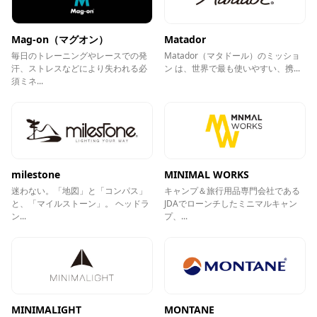
Mag-on（マグオン）
Matador
毎日のトレーニングやレースでの発
Matador（マタドール）のミッショ
汗、ストレスなどにより失われる必
ン は、世界で最も使いやすい、携...
須ミネ...
milestone
MINIMAL WORKS
迷わない。「地図」と「コンパス」
キャンプ＆旅行用品専門会社である
と、「マイルストーン」。 ヘッドラ
JDAでローンチしたミニマルキャン
ン...
プ、...
MINIMALIGHT
MONTANE