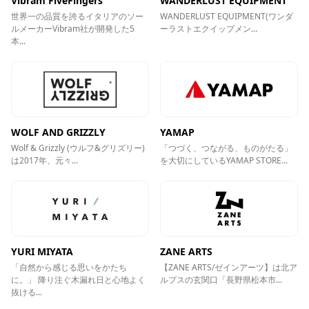
Vibram FiveFingers
WANDERLUST EQUIPMENT
世界一の品質を誇るイタリアのソー
WANDERLUST EQUIPMENT(ワンダ
ルメーカーVibram社が開発した5
ーラストエクイップメン...
本...
WOLF AND GRIZZLY
YAMAP
Wolf & Grizzly (ウルフ&グリズリー)
「つづく、つながる、ものがたる」
は2017年、元々...
を大切にしているYAMAP STORE...
YURI MIYATA
ZANE ARTS
「自然から感じる思いをかたち
【ZANE ARTS/ゼインアーツ】は北ア
に。」 降り注ぐ木漏れ日と心地よく
ルプスの玄関口「長野県松本市...
抜ける...