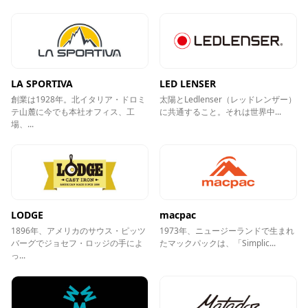
LA SPORTIVA
LED LENSER
創業は1928年。北イタリア・ドロミ
太陽とLedlenser（レッドレンザー）
テ山麓に今でも本社オフィス、工
に共通すること。それは世界中...
場、...
LODGE
macpac
1896年、アメリカのサウス・ピッツ
1973年、ニュージーランドで生まれ
バーグでジョセフ・ロッジの手によ
たマックパックは、「Simplic...
っ...