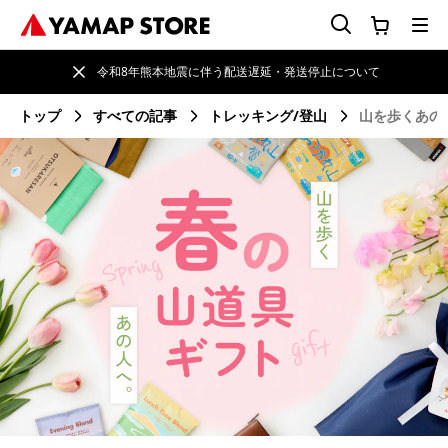
令和8年熊本地震に伴う配送遅延・発送停止について
トップ
すべての記事
トレッキング/登山
山を歩くあの