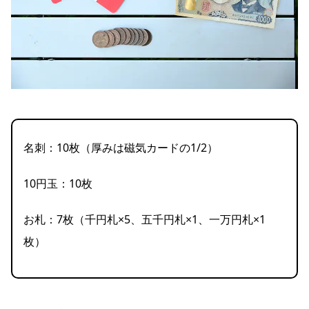
名刺：10枚（厚みは磁気カードの1/2）
10円玉：10枚
お札：7枚（千円札×5、五千円札×1、一万円札×1
枚）