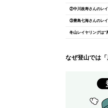
②中川政寿さんのレイ
③豊島七海さんのレイ
冬山レイヤリングは“厚
なぜ登山では「