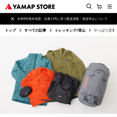
令和8年熊本地震・台風13号に伴う配送遅延・発送停止について
トップ
すべての記事
トレッキング/登山
やっぱり定番