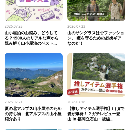
2026.07.28
2026.07.23
山小屋泊のお悩み、どうして
山のサングラスは否ファッショ
る？1500人のリアルな声から
ン。 瞳を守るための必携ギア
読み解く山小屋泊のベスト...
なのだ！
2026.07.21
2026.07.16
夏の北アルプス山小屋泊のため
【推しアイテム選手権】山頂で
の持ち物｜北アルプスの山小屋
愛が爆発！？ガチレビュー登
紹介あり
山 in 福岡立石山・後編...