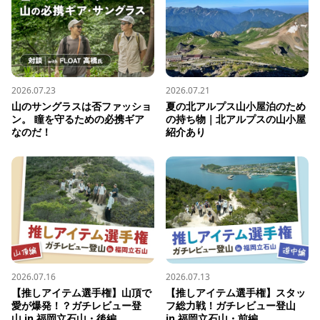
2026.07.23
2026.07.21
山のサングラスは否ファッショ
夏の北アルプス山小屋泊のため
ン。 瞳を守るための必携ギア
の持ち物｜北アルプスの山小屋
なのだ！
紹介あり
2026.07.16
2026.07.13
【推しアイテム選手権】山頂で
【推しアイテム選手権】スタッ
愛が爆発！？ガチレビュー登
フ総力戦！ガチレビュー登山 
山 in 福岡立石山・後編...
in 福岡立石山・前編