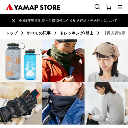
令和8年熊本地震・台風13号に伴う配送遅延・発送停止について
トップ
すべての記事
トレッキング/登山
【再入荷&新