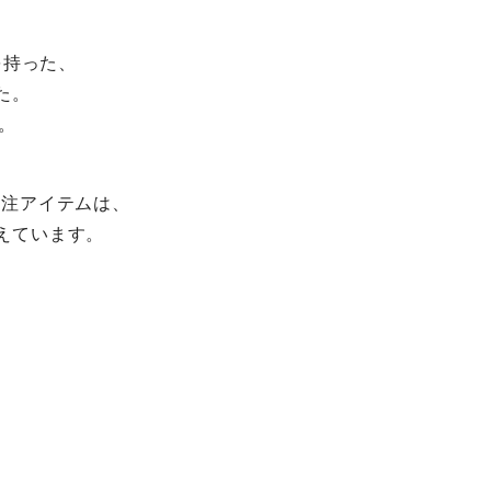
を持った、
た。
。
別注アイテムは、
えています。