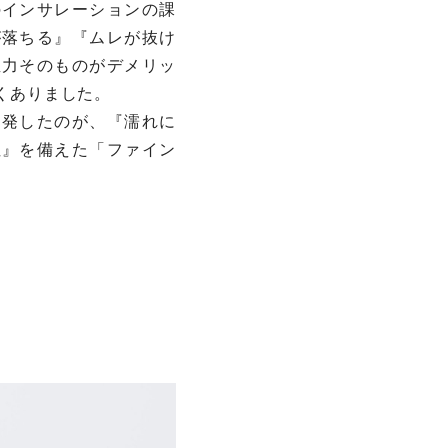
のインサレーションの課
が落ちる』『ムレが抜け
温力そのものがデメリッ
くありました。
開発したのが、『濡れに
性』を備えた「ファイン
。