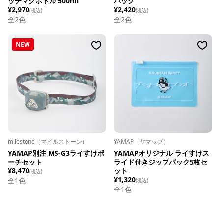
ッチマグボトル 500ml
パック
¥2,970
¥2,420
(税込)
(税込)
全
2
色
全
2
色
NEW
milestone（マイルストーン）
YAMAP（ヤマップ）
YAMAP別注 MS-G3ライすけポ
YAMAPオリジナル ライすけス
ーチセット
ライド付きジップパック5枚セ
¥8,470
ット
(税込)
¥1,320
全1色
(税込)
全1色