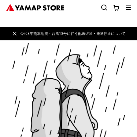
令和8年熊本地震・台風13号に伴う配送遅延・発送停止について