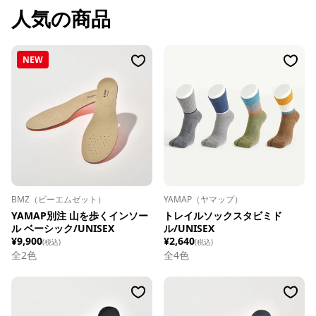
人気の商品
NEW
BMZ（ビーエムゼット）
YAMAP（ヤマップ）
YAMAP別注 山を歩くインソー
トレイルソックスタビミド
ル ベーシック/UNISEX
ル/UNISEX
¥9,900
¥2,640
(税込)
(税込)
全
2
色
全
4
色