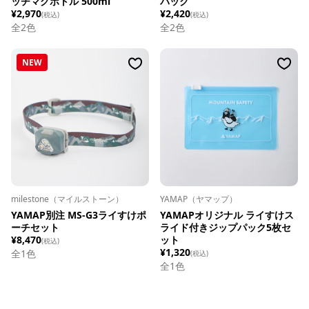
ッチマグボトル 500ml
パック
¥2,970
¥2,420
(税込)
(税込)
全
2
色
全
2
色
NEW
milestone（マイルストーン）
YAMAP（ヤマップ）
YAMAP別注 MS-G3ライすけポ
YAMAPオリジナル ライすけス
ーチセット
ライド付きジップパック5枚セ
¥8,470
ット
(税込)
¥1,320
全1色
(税込)
全1色