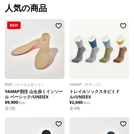
人気の商品
NEW
BMZ（ビーエムゼット）
YAMAP（ヤマップ）
YAMAP別注 山を歩くインソー
トレイルソックスタビミド
ル ベーシック/UNISEX
ル/UNISEX
¥9,900
¥2,640
(税込)
(税込)
全
2
色
全
4
色