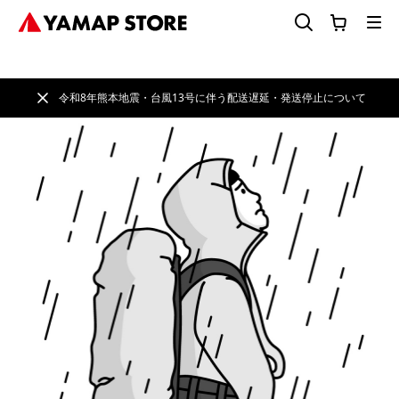
令和8年熊本地震・台風13号に伴う配送遅延・発送停止について