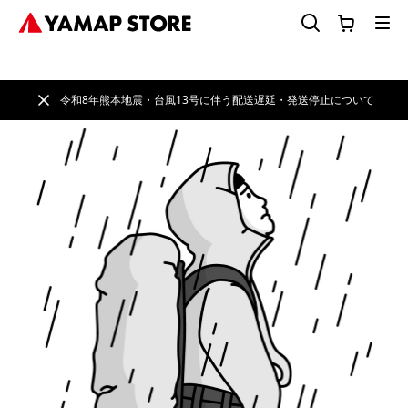
令和8年熊本地震・台風13号に伴う配送遅延・発送停止について