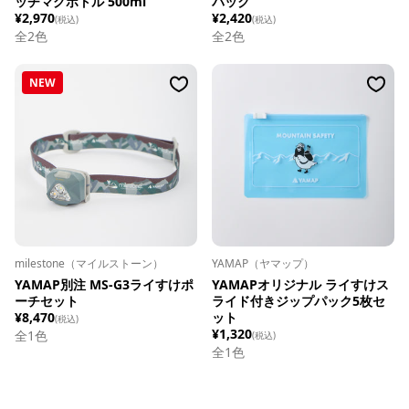
ッチマグボトル 500ml
パック
¥2,970
¥2,420
(税込)
(税込)
全
2
色
全
2
色
NEW
milestone（マイルストーン）
YAMAP（ヤマップ）
YAMAP別注 MS-G3ライすけポ
YAMAPオリジナル ライすけス
ーチセット
ライド付きジップパック5枚セ
¥8,470
ット
(税込)
¥1,320
全1色
(税込)
全1色