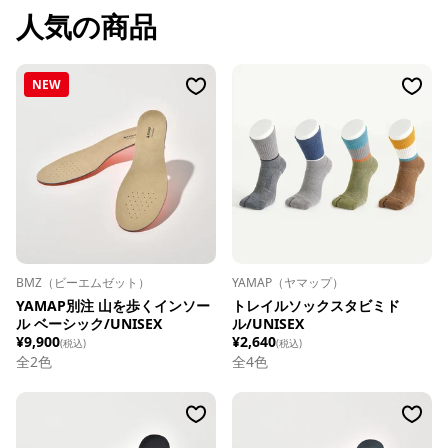
人気の商品
NEW
BMZ（ビーエムゼット）
YAMAP（ヤマップ）
YAMAP別注 山を歩くインソー
トレイルソックスタビミド
ル ベーシック/UNISEX
ル/UNISEX
¥9,900
¥2,640
(税込)
(税込)
全
2
色
全
4
色