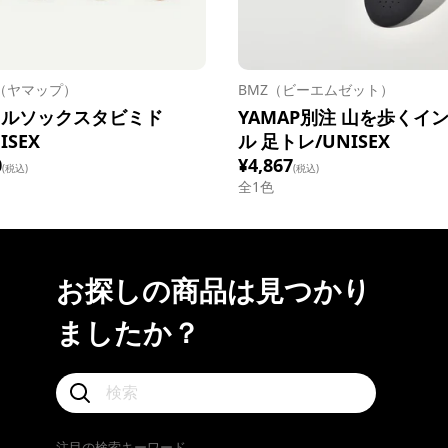
P（ヤマップ）
BMZ（ビーエムゼット）
イルソックスタビミド
YAMAP別注 山を歩くイ
ISEX
ル 足トレ/UNISEX
0
¥4,867
(税込)
(税込)
全1色
お探しの商品は見つかり
ましたか？
注目の検索キーワード