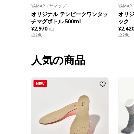
YAMAP（ヤマップ）
YAMA
オリジナル テンピークワンタッ
オリジ
チマグボトル 500ml
ック
¥2,970
¥2,42
(税込)
全
2
色
全
2
色
人気の商品
NEW