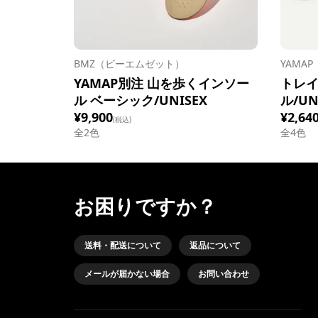
BMZ（ビーエムゼット）
YAMA
YAMAP別注 山を歩くインソー
トレ
ル ベーシック/UNISEX
ル/UN
¥9,900
¥2,64
(税込)
全
2
色
全
4
色
お困りですか？
送料・配送について
返品について
メールが届かない場合
お問い合わせ