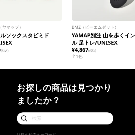
P（ヤマップ）
BMZ（ビーエムゼット）
イルソックスタビミド
YAMAP別注 山を歩くイ
ISEX
ル 足トレ/UNISEX
0
¥4,867
(税込)
(税込)
全1色
お探しの商品は見つかり
ましたか？
注目の検索キーワード