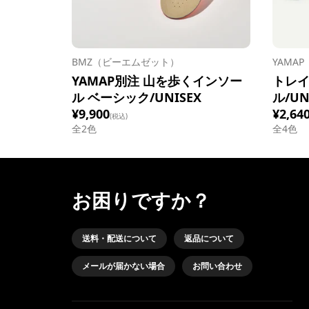
BMZ（ビーエムゼット）
YAMA
YAMAP別注 山を歩くインソー
トレ
ル ベーシック/UNISEX
ル/UN
¥9,900
¥2,64
(税込)
全
2
色
全
4
色
お困りですか？
送料・配送について
返品について
メールが届かない場合
お問い合わせ