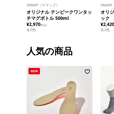
YAMAP（ヤマップ）
YAMA
オリジナル テンピークワンタッ
オリジ
チマグボトル 500ml
ック
¥2,970
¥2,42
(税込)
全
2
色
全
2
色
人気の商品
NEW