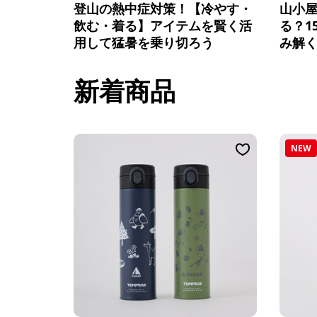
登山の熱中症対策！【冷やす・
山小
飲む・着る】アイテムを賢く活
る？1
用して猛暑を乗り切ろう
み解く
新着商品
NEW