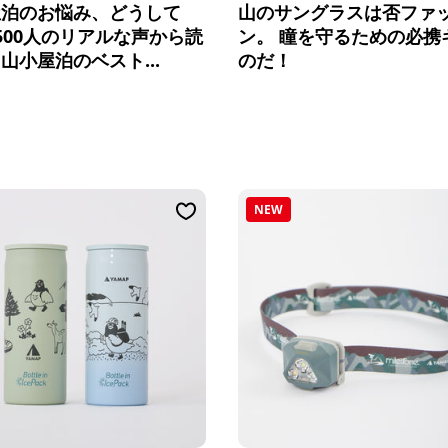
屋泊のお悩み、どうして
山のサングラスは否ファ
500人のリアルな声から読
ン。 瞳を守るための必携
山小屋泊のベスト...
のだ！
NEW