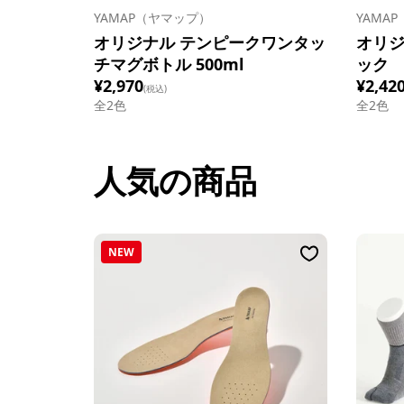
YAMAP（ヤマップ）
YAMA
オリジナル テンピークワンタッ
オリジ
チマグボトル 500ml
ック
¥2,970
¥2,42
(税込)
全
2
色
全
2
色
人気の商品
NEW