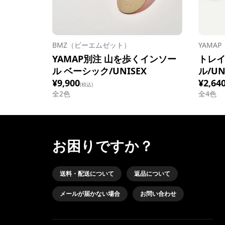
BMZ（ビーエムゼット）
YAMA
YAMAP別注 山を歩くインソー
トレ
ル ベーシック/UNISEX
ル/UN
¥9,900
¥2,64
(税込)
全
2
色
全
4
色
お困りですか？
送料・配送について
返品について
メールが届かない場合
お問い合わせ