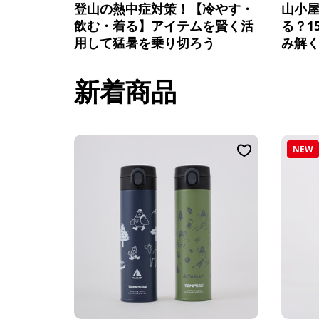
登山の熱中症対策！【冷やす・
山小
飲む・着る】アイテムを賢く活
る？1
用して猛暑を乗り切ろう
み解く
新着商品
NEW