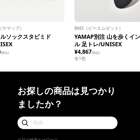
P（ヤマップ）
BMZ（ビーエムゼット）
イルソックスタビミド
YAMAP別注 山を歩くイ
ISEX
ル 足トレ/UNISEX
0
¥4,867
(税込)
(税込)
全1色
お探しの商品は見つかり
ましたか？
注目の検索キーワード