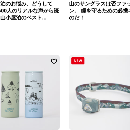
屋泊のお悩み、どうして
山のサングラスは否ファ
500人のリアルな声から読
ン。 瞳を守るための必携
山小屋泊のベスト...
のだ！
NEW