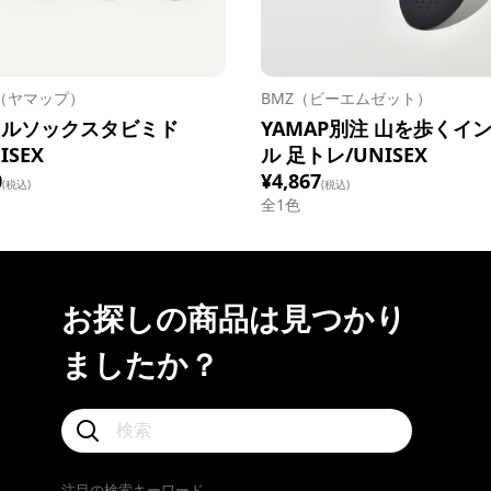
P（ヤマップ）
BMZ（ビーエムゼット）
イルソックスタビミド
YAMAP別注 山を歩くイ
ISEX
ル 足トレ/UNISEX
0
¥4,867
(税込)
(税込)
全1色
お探しの商品は見つかり
ましたか？
注目の検索キーワード