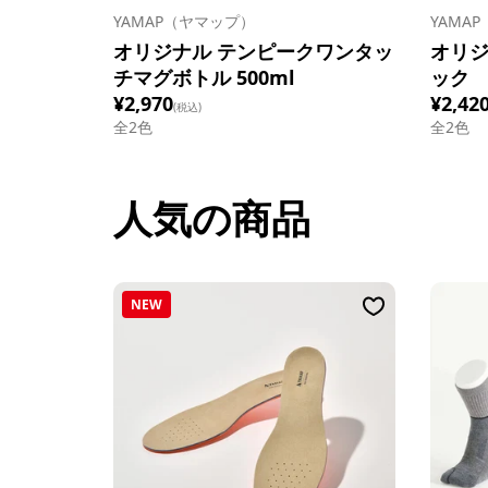
YAMAP（ヤマップ）
YAMA
オリジナル テンピークワンタッ
オリジ
チマグボトル 500ml
ック
¥2,970
¥2,42
(税込)
全
2
色
全
2
色
人気の商品
NEW