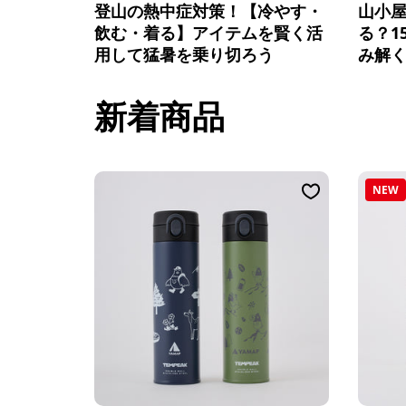
登山の熱中症対策！【冷やす・
山小
飲む・着る】アイテムを賢く活
る？1
用して猛暑を乗り切ろう
み解く
新着商品
NEW