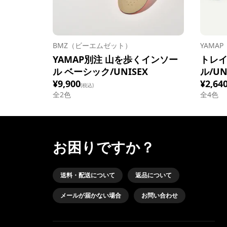
BMZ（ビーエムゼット）
YAMA
YAMAP別注 山を歩くインソー
トレ
ル ベーシック/UNISEX
ル/UN
¥9,900
¥2,64
(税込)
全
2
色
全
4
色
お困りですか？
送料・配送について
返品について
メールが届かない場合
お問い合わせ