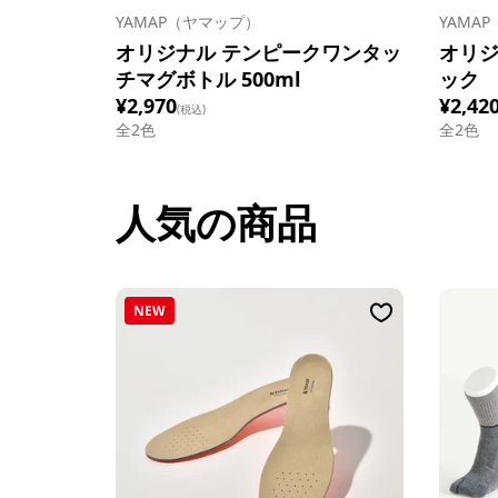
YAMAP（ヤマップ）
YAMA
オリジナル テンピークワンタッ
オリジ
チマグボトル 500ml
ック
¥2,970
¥2,42
(税込)
全
2
色
全
2
色
人気の商品
NEW