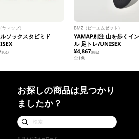
P（ヤマップ）
BMZ（ビーエムゼット）
イルソックスタビミド
YAMAP別注 山を歩くイ
ISEX
ル 足トレ/UNISEX
0
¥4,867
(税込)
(税込)
全1色
お探しの商品は見つかり
ましたか？
注目の検索キーワード