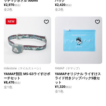
ッチマグボトル 500ml
パック
¥2,970
¥2,420
(税込)
(税込)
全
2
色
全
2
色
NEW
milestone（マイルストーン）
YAMAP（ヤマップ）
YAMAP別注 MS-G3ライすけポ
YAMAPオリジナル ライすけス
ーチセット
ライド付きジップパック5枚セ
¥8,470
ット
(税込)
¥1,320
全1色
(税込)
全1色