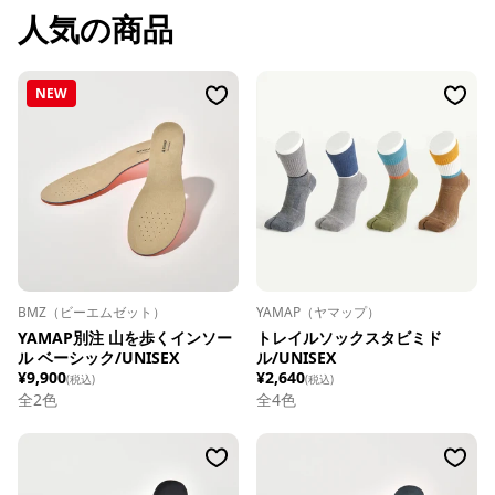
人気の商品
NEW
BMZ（ビーエムゼット）
YAMAP（ヤマップ）
YAMAP別注 山を歩くインソー
トレイルソックスタビミド
ル ベーシック/UNISEX
ル/UNISEX
¥9,900
¥2,640
(税込)
(税込)
全
2
色
全
4
色