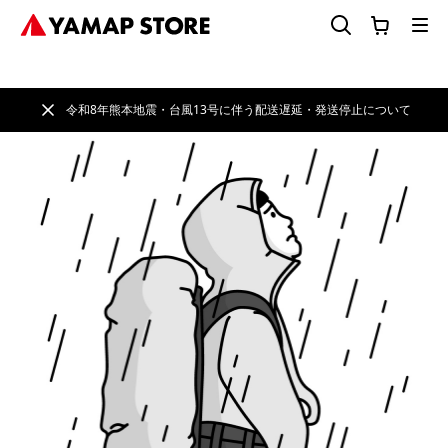
令和8年熊本地震・台風13号に伴う配送遅延・発送停止について