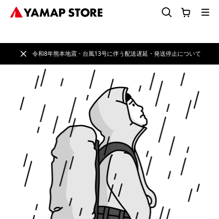
令和8年熊本地震・台風13号に伴う配送遅延・発送停止について