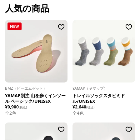
人気の商品
NEW
BMZ（ビーエムゼット）
YAMAP（ヤマップ）
YAMAP別注 山を歩くインソー
トレイルソックスタビミド
ル ベーシック/UNISEX
ル/UNISEX
¥9,900
¥2,640
(税込)
(税込)
全
2
色
全
4
色