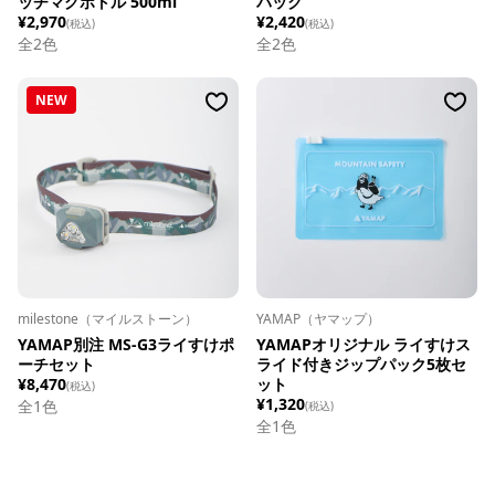
ッチマグボトル 500ml
パック
¥2,970
¥2,420
(税込)
(税込)
全
2
色
全
2
色
NEW
milestone（マイルストーン）
YAMAP（ヤマップ）
YAMAP別注 MS-G3ライすけポ
YAMAPオリジナル ライすけス
ーチセット
ライド付きジップパック5枚セ
¥8,470
ット
(税込)
¥1,320
全1色
(税込)
全1色