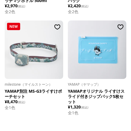
ッチマグボトル 500ml
パック
¥2,970
¥2,420
(税込)
(税込)
全
2
色
全
2
色
NEW
milestone（マイルストーン）
YAMAP（ヤマップ）
YAMAP別注 MS-G3ライすけポ
YAMAPオリジナル ライすけス
ーチセット
ライド付きジップパック5枚セ
¥8,470
ット
(税込)
¥1,320
全1色
(税込)
全1色