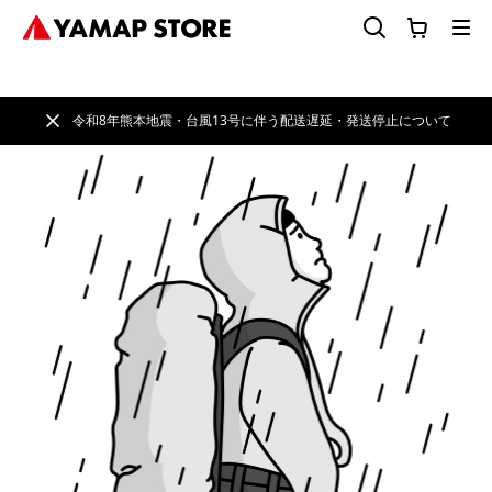
令和8年熊本地震・台風13号に伴う配送遅延・発送停止について