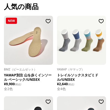
人気の商品
NEW
BMZ（ビーエムゼット）
YAMAP（ヤマップ）
YAMAP別注 山を歩くインソー
トレイルソックスタビミド
ル ベーシック/UNISEX
ル/UNISEX
¥9,900
¥2,640
(税込)
(税込)
全
2
色
全
4
色