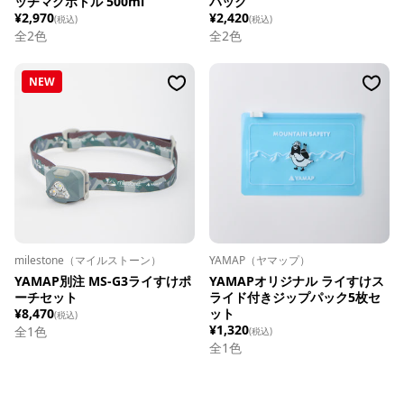
ッチマグボトル 500ml
パック
¥2,970
¥2,420
(税込)
(税込)
全
2
色
全
2
色
NEW
milestone（マイルストーン）
YAMAP（ヤマップ）
YAMAP別注 MS-G3ライすけポ
YAMAPオリジナル ライすけス
ーチセット
ライド付きジップパック5枚セ
¥8,470
ット
(税込)
¥1,320
全1色
(税込)
全1色