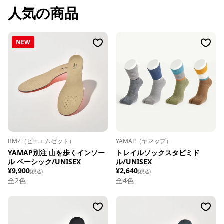
人気の商品
NEW
BMZ（ビーエムゼット）
YAMAP（ヤマップ）
YAMAP別注 山を歩くインソー
トレイルソックスタビミド
ル ベーシック/UNISEX
ル/UNISEX
¥9,900
¥2,640
(税込)
(税込)
全
2
色
全
4
色