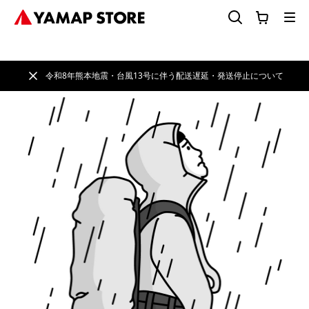
令和8年熊本地震・台風13号に伴う配送遅延・発送停止について