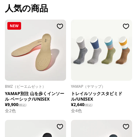
人気の商品
NEW
BMZ（ビーエムゼット）
YAMAP（ヤマップ）
YAMAP別注 山を歩くインソー
トレイルソックスタビミド
ル ベーシック/UNISEX
ル/UNISEX
¥9,900
¥2,640
(税込)
(税込)
全
2
色
全
4
色