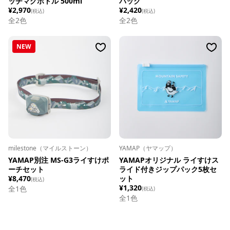
ッチマグボトル 500ml
パック
¥2,970
¥2,420
(税込)
(税込)
全
2
色
全
2
色
NEW
milestone（マイルストーン）
YAMAP（ヤマップ）
YAMAP別注 MS-G3ライすけポ
YAMAPオリジナル ライすけス
ーチセット
ライド付きジップパック5枚セ
¥8,470
ット
(税込)
¥1,320
全1色
(税込)
全1色