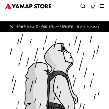
令和8年熊本地震・台風13号に伴う配送遅延・発送停止について