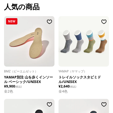
人気の商品
NEW
BMZ（ビーエムゼット）
YAMAP（ヤマップ）
YAMAP別注 山を歩くインソー
トレイルソックスタビミド
ル ベーシック/UNISEX
ル/UNISEX
¥9,900
¥2,640
(税込)
(税込)
全
2
色
全
4
色