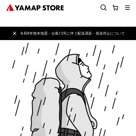
令和8年熊本地震・台風13号に伴う配送遅延・発送停止について