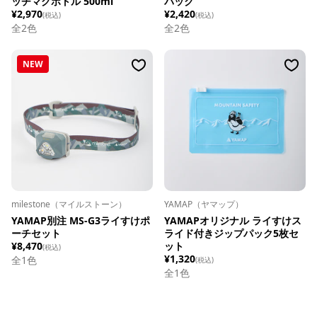
ッチマグボトル 500ml
パック
¥2,970
¥2,420
(税込)
(税込)
全
2
色
全
2
色
NEW
milestone（マイルストーン）
YAMAP（ヤマップ）
YAMAP別注 MS-G3ライすけポ
YAMAPオリジナル ライすけス
ーチセット
ライド付きジップパック5枚セ
¥8,470
ット
(税込)
¥1,320
全1色
(税込)
全1色