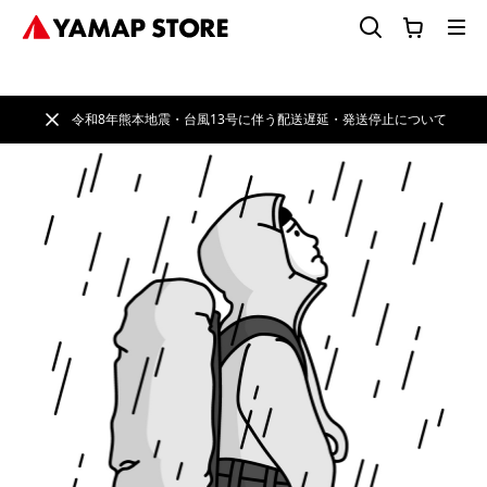
令和8年熊本地震・台風13号に伴う配送遅延・発送停止について