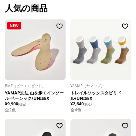
人気の商品
NEW
BMZ（ビーエムゼット）
YAMAP（ヤマップ）
YAMAP別注 山を歩くインソー
トレイルソックスタビミド
ル ベーシック/UNISEX
ル/UNISEX
¥9,900
¥2,640
(税込)
(税込)
全
2
色
全
4
色