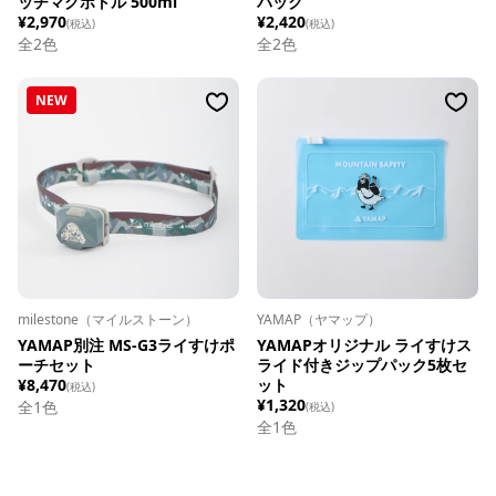
ッチマグボトル 500ml
パック
¥2,970
¥2,420
(税込)
(税込)
全
2
色
全
2
色
NEW
milestone（マイルストーン）
YAMAP（ヤマップ）
YAMAP別注 MS-G3ライすけポ
YAMAPオリジナル ライすけス
ーチセット
ライド付きジップパック5枚セ
¥8,470
ット
(税込)
¥1,320
全1色
(税込)
全1色