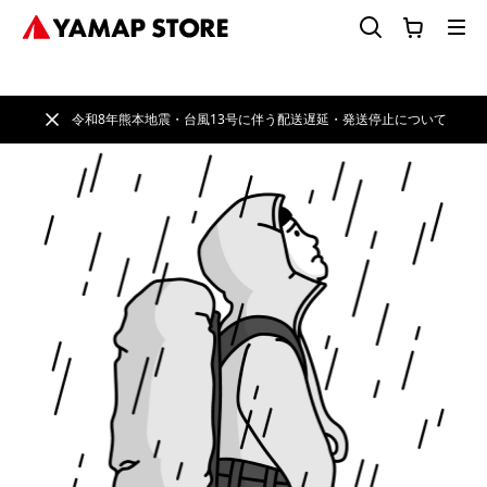
令和8年熊本地震・台風13号に伴う配送遅延・発送停止について