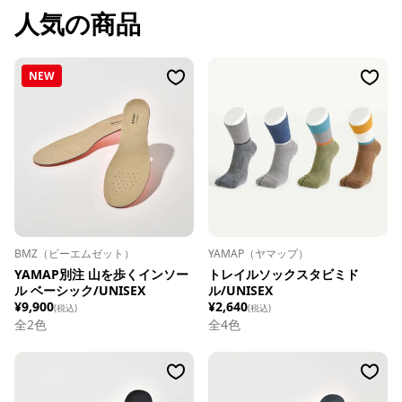
人気の商品
NEW
BMZ（ビーエムゼット）
YAMAP（ヤマップ）
YAMAP別注 山を歩くインソー
トレイルソックスタビミド
ル ベーシック/UNISEX
ル/UNISEX
¥9,900
¥2,640
(税込)
(税込)
全
2
色
全
4
色