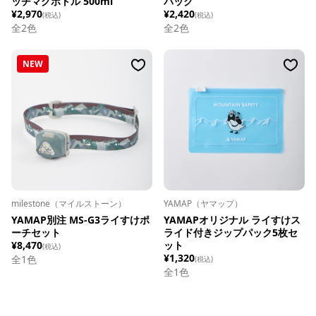
ッチマグボトル 500ml
パック
¥2,970
¥2,420
(税込)
(税込)
全
2
色
全
2
色
NEW
milestone（マイルストーン）
YAMAP（ヤマップ）
YAMAP別注 MS-G3ライすけポ
YAMAPオリジナル ライすけス
ーチセット
ライド付きジップパック5枚セ
¥8,470
ット
(税込)
¥1,320
全1色
(税込)
全1色