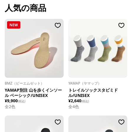
人気の商品
NEW
BMZ（ビーエムゼット）
YAMAP（ヤマップ）
YAMAP別注 山を歩くインソー
トレイルソックスタビミド
ル ベーシック/UNISEX
ル/UNISEX
¥9,900
¥2,640
(税込)
(税込)
全
2
色
全
4
色