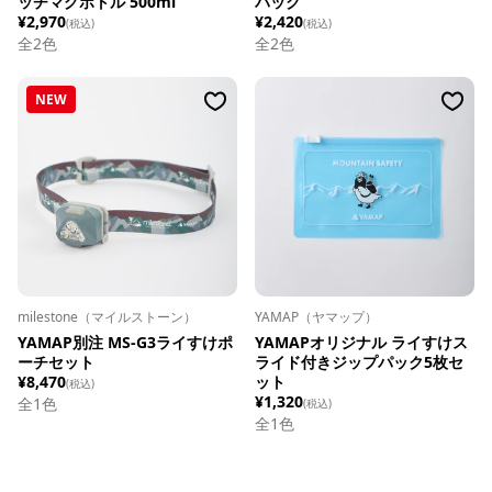
ッチマグボトル 500ml
パック
¥2,970
¥2,420
(税込)
(税込)
全
2
色
全
2
色
NEW
milestone（マイルストーン）
YAMAP（ヤマップ）
YAMAP別注 MS-G3ライすけポ
YAMAPオリジナル ライすけス
ーチセット
ライド付きジップパック5枚セ
¥8,470
ット
(税込)
¥1,320
全1色
(税込)
全1色