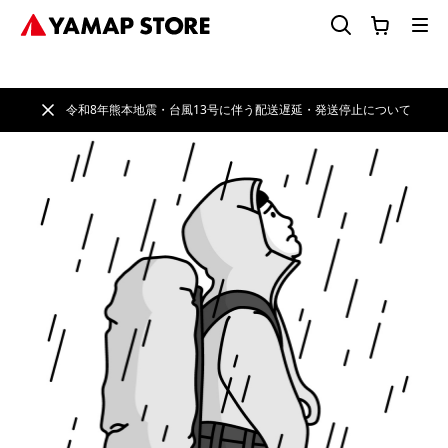
令和8年熊本地震・台風13号に伴う配送遅延・発送停止について