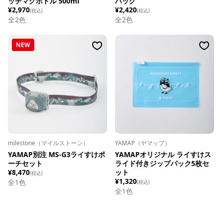
ッチマグボトル 500ml
パック
¥2,970
¥2,420
(税込)
(税込)
全
2
色
全
2
色
NEW
milestone（マイルストーン）
YAMAP（ヤマップ）
YAMAP別注 MS-G3ライすけポ
YAMAPオリジナル ライすけス
ーチセット
ライド付きジップパック5枚セ
¥8,470
ット
(税込)
¥1,320
全1色
(税込)
全1色