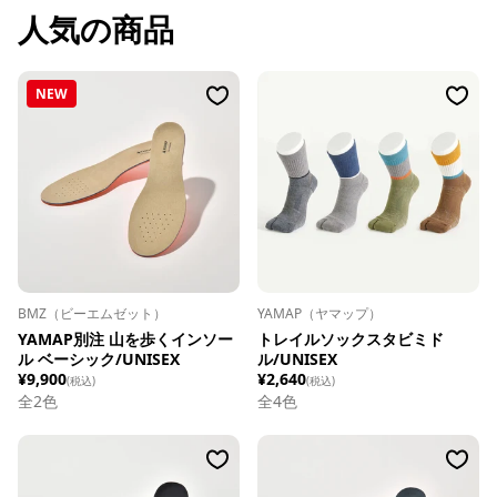
人気の商品
NEW
BMZ（ビーエムゼット）
YAMAP（ヤマップ）
YAMAP別注 山を歩くインソー
トレイルソックスタビミド
ル ベーシック/UNISEX
ル/UNISEX
¥9,900
¥2,640
(税込)
(税込)
全
2
色
全
4
色