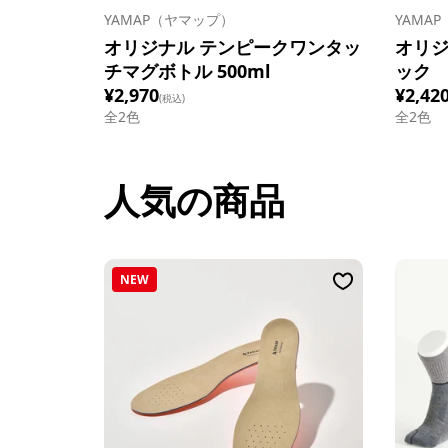
YAMAP（ヤマップ）
YAMA
オリジナル テンピークワンタッ
オリジ
チマグボトル 500ml
ック
¥2,970
¥2,42
(税込)
全
2
色
全
2
色
人気の商品
NEW