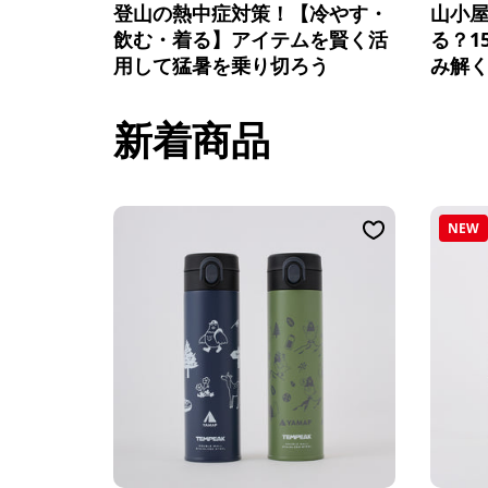
登山の熱中症対策！【冷やす・
山小
飲む・着る】アイテムを賢く活
る？1
用して猛暑を乗り切ろう
み解く
新着商品
NEW