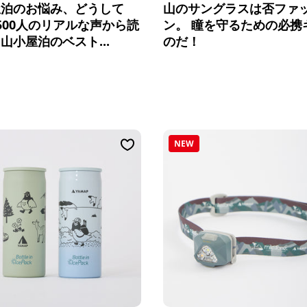
屋泊のお悩み、どうして
山のサングラスは否ファ
500人のリアルな声から読
ン。 瞳を守るための必携
山小屋泊のベスト...
のだ！
NEW