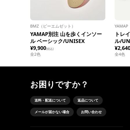
BMZ（ビーエムゼット）
YAMA
YAMAP別注 山を歩くインソー
トレ
ル ベーシック/UNISEX
ル/UN
¥9,900
¥2,64
(税込)
全
2
色
全
4
色
お困りですか？
送料・配送について
返品について
メールが届かない場合
お問い合わせ