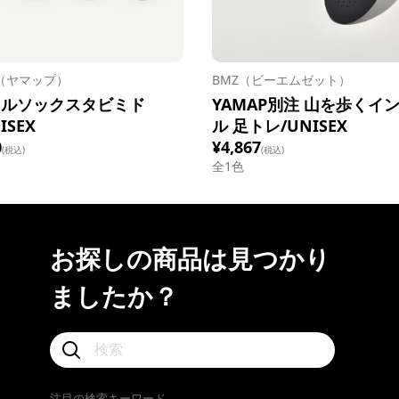
P（ヤマップ）
BMZ（ビーエムゼット）
イルソックスタビミド
YAMAP別注 山を歩くイ
ISEX
ル 足トレ/UNISEX
0
¥4,867
(税込)
(税込)
全1色
お探しの商品は見つかり
ましたか？
注目の検索キーワード