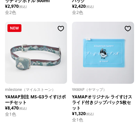
ッチマグボトル 500ml
パック
¥2,970
¥2,420
(税込)
(税込)
全
2
色
全
2
色
NEW
milestone（マイルストーン）
YAMAP（ヤマップ）
YAMAP別注 MS-G3ライすけポ
YAMAPオリジナル ライすけス
ーチセット
ライド付きジップパック5枚セ
¥8,470
ット
(税込)
¥1,320
全1色
(税込)
全1色