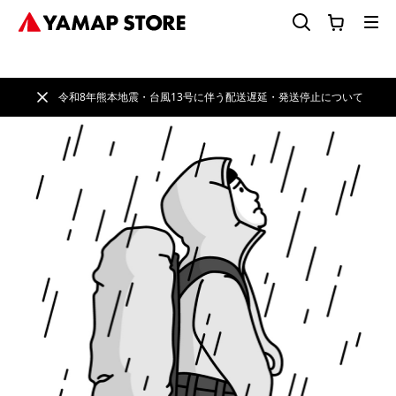
令和8年熊本地震・台風13号に伴う配送遅延・発送停止について