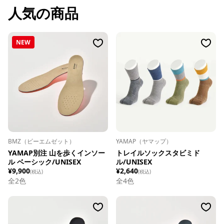
人気の商品
NEW
BMZ（ビーエムゼット）
YAMAP（ヤマップ）
YAMAP別注 山を歩くインソー
トレイルソックスタビミド
ル ベーシック/UNISEX
ル/UNISEX
¥9,900
¥2,640
(税込)
(税込)
全
2
色
全
4
色