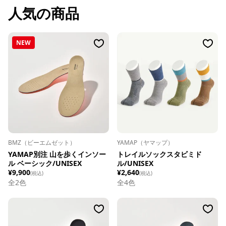
人気の商品
NEW
BMZ（ビーエムゼット）
YAMAP（ヤマップ）
YAMAP別注 山を歩くインソー
トレイルソックスタビミド
ル ベーシック/UNISEX
ル/UNISEX
¥9,900
¥2,640
(税込)
(税込)
全
2
色
全
4
色