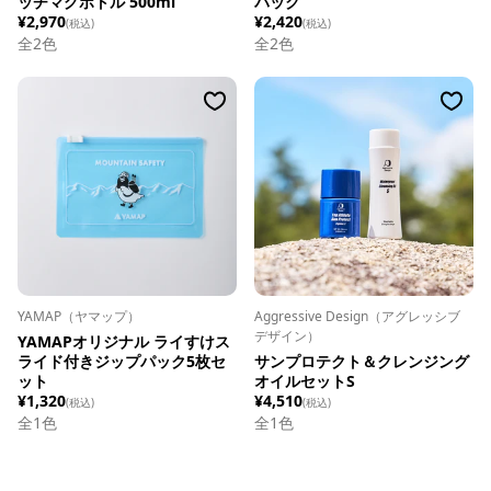
ッチマグボトル 500ml
パック
¥2,970
¥2,420
(税込)
(税込)
全
2
色
全
2
色
YAMAP（ヤマップ）
Aggressive Design（アグレッシブ
デザイン）
YAMAPオリジナル ライすけス
ライド付きジップパック5枚セ
サンプロテクト＆クレンジング
ット
オイルセットS
¥1,320
¥4,510
(税込)
(税込)
全1色
全1色