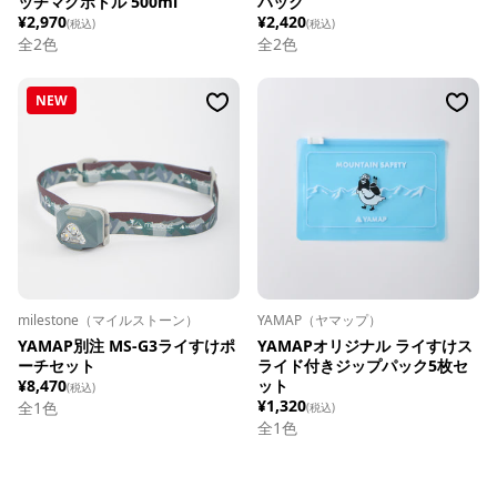
ッチマグボトル 500ml
パック
¥2,970
¥2,420
(税込)
(税込)
全
2
色
全
2
色
NEW
milestone（マイルストーン）
YAMAP（ヤマップ）
YAMAP別注 MS-G3ライすけポ
YAMAPオリジナル ライすけス
ーチセット
ライド付きジップパック5枚セ
¥8,470
ット
(税込)
¥1,320
全1色
(税込)
全1色