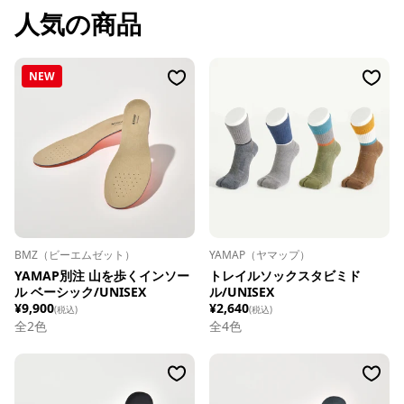
人気の商品
NEW
BMZ（ビーエムゼット）
YAMAP（ヤマップ）
YAMAP別注 山を歩くインソー
トレイルソックスタビミド
ル ベーシック/UNISEX
ル/UNISEX
¥9,900
¥2,640
(税込)
(税込)
全
2
色
全
4
色