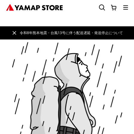
令和8年熊本地震・台風13号に伴う配送遅延・発送停止について