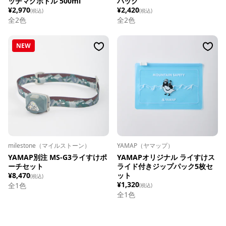
ッチマグボトル 500ml
パック
¥2,970
¥2,420
(税込)
(税込)
全
2
色
全
2
色
NEW
milestone（マイルストーン）
YAMAP（ヤマップ）
YAMAP別注 MS-G3ライすけポ
YAMAPオリジナル ライすけス
ーチセット
ライド付きジップパック5枚セ
¥8,470
ット
(税込)
¥1,320
全1色
(税込)
全1色