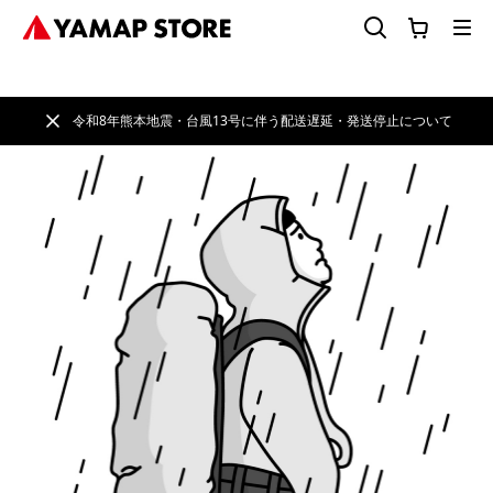
令和8年熊本地震・台風13号に伴う配送遅延・発送停止について