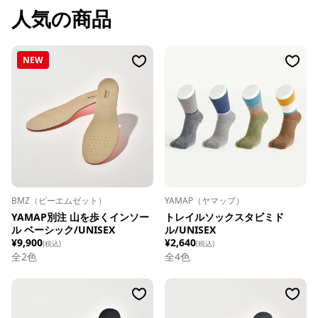
人気の商品
NEW
BMZ（ビーエムゼット）
YAMAP（ヤマップ）
YAMAP別注 山を歩くインソー
トレイルソックスタビミド
ル ベーシック/UNISEX
ル/UNISEX
¥9,900
¥2,640
(税込)
(税込)
全
2
色
全
4
色