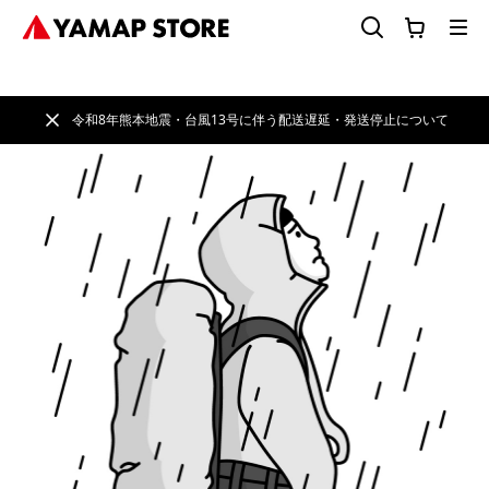
令和8年熊本地震・台風13号に伴う配送遅延・発送停止について