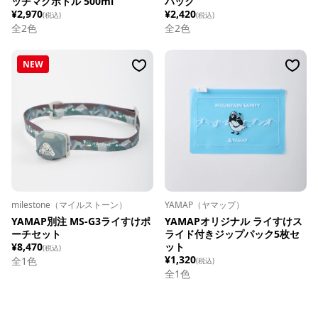
ッチマグボトル 500ml
パック
¥2,970
¥2,420
(税込)
(税込)
全
2
色
全
2
色
NEW
milestone（マイルストーン）
YAMAP（ヤマップ）
YAMAP別注 MS-G3ライすけポ
YAMAPオリジナル ライすけス
ーチセット
ライド付きジップパック5枚セ
¥8,470
ット
(税込)
¥1,320
全1色
(税込)
全1色