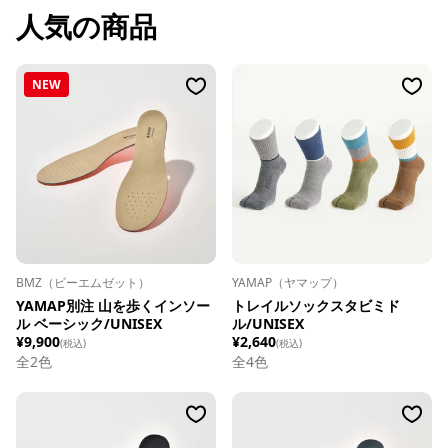
人気の商品
NEW
BMZ（ビーエムゼット）
YAMAP（ヤマップ）
YAMAP別注 山を歩くインソー
トレイルソックスタビミド
ル ベーシック/UNISEX
ル/UNISEX
¥9,900
¥2,640
(税込)
(税込)
全
2
色
全
4
色