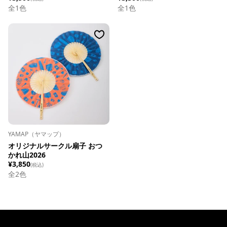
全
1
色
全
1
色
YAMAP（ヤマップ）
オリジナルサークル扇子 おつ
かれ山2026
¥3,850
(税込)
全
2
色