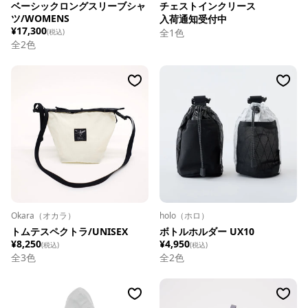
ベーシックロングスリーブシャ
チェストインクリース
ツ/WOMENS
入荷通知受付中
¥17,300
全
1
色
(税込)
全
2
色
Okara（オカラ）
holo（ホロ）
トムテスペクトラ/UNISEX
ボトルホルダー UX10
¥8,250
¥4,950
(税込)
(税込)
全
3
色
全
2
色