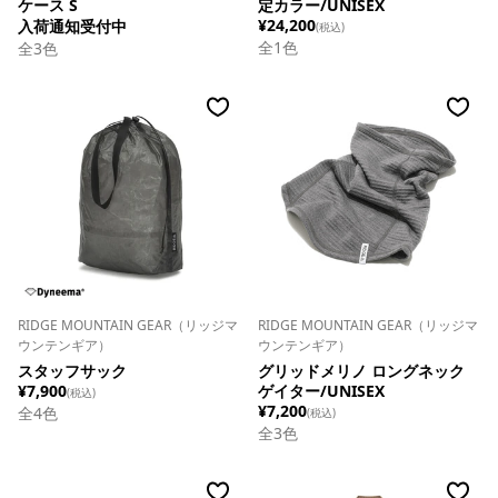
ケース S
定カラー/UNISEX
¥24,200
入荷通知受付中
(税込)
全
1
色
全
3
色
RIDGE MOUNTAIN GEAR（リッジマ
RIDGE MOUNTAIN GEAR（リッジマ
ウンテンギア）
ウンテンギア）
スタッフサック
グリッドメリノ ロングネック
¥7,900
ゲイター/UNISEX
(税込)
¥7,200
全
4
色
(税込)
全
3
色