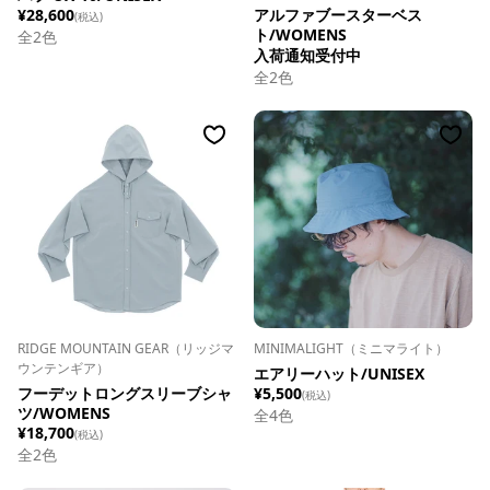
¥28,600
アルファブースターベス
(税込)
ト/WOMENS
全
2
色
入荷通知受付中
全
2
色
RIDGE MOUNTAIN GEAR（リッジマ
MINIMALIGHT（ミニマライト）
ウンテンギア）
エアリーハット/UNISEX
フーデットロングスリーブシャ
¥5,500
(税込)
ツ/WOMENS
全
4
色
¥18,700
(税込)
全
2
色