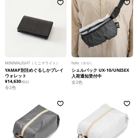
MINIMALIGHT（ミニマライト）
holo（ホロ）
YAMAP別注めぐるしかプレイ
シェルパック UX-10/UNISEX
ウォレット
入荷通知受付中
¥14,630
全
2
色
(税込)
全
2
色