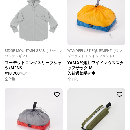
RIDGE MOUNTAIN GEAR（リッジマ
WANDERLUST EQUIPMENT（ワン
ウンテンギア）
ダーラストエクイップメント）
フーデットロングスリーブシャ
YAMAP別注 ワイドマウススタ
ツ/MENS
ッフサック M
¥18,700
入荷通知受付中
(税込)
全
2
色
全
1
色