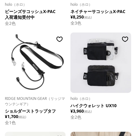
holo（ホロ）
holo（ホロ）
ビーンズサコッシュX-PAC
ネイチャーサコッシュX-PAC
¥8,250
入荷通知受付中
(税込)
全
3
色
全
2
色
RIDGE MOUNTAIN GEAR（リッジマ
holo（ホロ）
ウンテンギア）
ハイクウォレット UX10
ショルダーストラップタフ
¥3,960
(税込)
¥1,700
全
2
色
(税込)
全1色