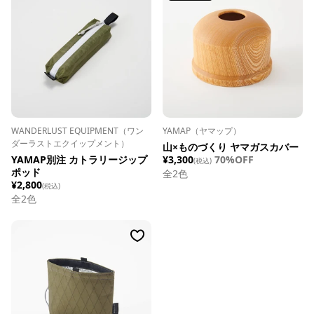
WANDERLUST EQUIPMENT（ワン
YAMAP（ヤマップ）
ダーラストエクイップメント）
山×ものづくり ヤマガスカバー
YAMAP別注 カトラリージップ
¥3,300
70%OFF
(税込)
ポッド
全
2
色
¥2,800
(税込)
全
2
色