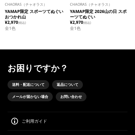
CHAORAS（チャオラス）
CHAORAS（チャオラス）
YAMAP限定 スポーツてぬぐい
YAMAP限定 2026山の日 スポ
おつかれ山
ーツてぬぐい
¥2,970
¥2,970
(税込)
(税込)
全
1
色
全
1
色
お困りですか？
送料・配送について
返品について
メールが届かない場合
お問い合わせ
ご利用ガイド