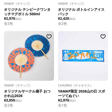
YAMAP（ヤマップ）
YAMAP（ヤマップ）
オリジナル テンピークワンタ
オリジナル ボトルインアイス
ッチマグボトル 500ml
パック
¥2,970
¥2,420
(税込)
(税込)
全
2
色
全
2
色
YAMAP（ヤマップ）
CHAORAS（チャオラス）
オリジナルサークル扇子 おつ
YAMAP限定 2026山の日 スポ
かれ山2026
ーツてぬぐい
¥3,850
¥2,970
(税込)
(税込)
全
2
色
全
1
色