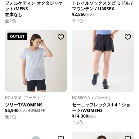
フォルケティン オクタジャケ
トレイルソックスタビ ミドル /
ット/MENS
マウンテン / UNISEX
¥2,860
在庫なし
(税込)
全
2
色
全
2
色
OUTLET
HOUDINI（フーディニ）
NORRONA（ノローナ）
ツリーT/WOMENS
セーニャフレックス1 4＂ショ
¥5,940
40%OFF
ーツ/WOMENS
(税込)
¥14,300
全
2
色
(税込)
全
2
色