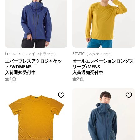
finetrack（ファイントラック）
STATIC（スタティック）
エバーブレスアクロジャケッ
オールエレベーションロングス
ト/WOMENS
リーブ/MENS
入荷通知受付中
入荷通知受付中
全
1
色
全
2
色