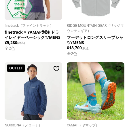
finetrack（ファイントラック）
RIDGE MOUNTAIN GEAR（リッジマ
ウンテンギア）
finetrack × YAMAP別注 ドラ
イレイヤーベーシックT/MENS
フーデットロングスリーブシャ
¥5,280
ツ/MENS
(税込)
¥18,700
全
2
色
(税込)
全
2
色
OUTLET
NORRONA（ノローナ）
YAMAP（ヤマップ）