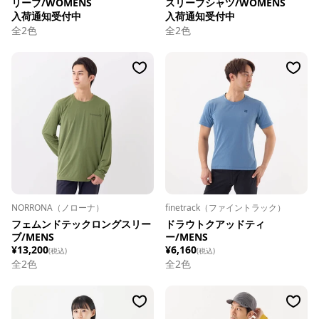
リーブ/WOMENS
スリーブシャツ/WOMENS
入荷通知受付中
入荷通知受付中
全
2
色
全
2
色
NORRONA（ノローナ）
finetrack（ファイントラック）
フェムンドテックロングスリー
ドラウトクアッドティ
ブ/MENS
ー/MENS
¥13,200
¥6,160
(税込)
(税込)
全
2
色
全
2
色