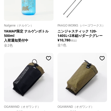
Nalgene（ナルゲン）
PAAGO WORKS（パーゴワークス）
YAMAP限定 ナルゲンボトル
ニンジャスティック 120-
500ml
140SL<2本組>/ダークグレー
¥10,780
入荷通知受付中
(税込)
全1色
全
2
色
OGAWAND（オガワンド）
OGAWAND（オガワンド）