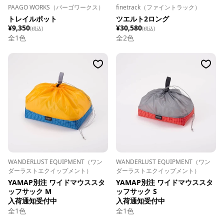
PAAGO WORKS（パーゴワークス）
finetrack（ファイントラック）
トレイルポット
ツエルト2ロング
¥9,350
¥30,580
(税込)
(税込)
全
1
色
全
2
色
WANDERLUST EQUIPMENT（ワン
WANDERLUST EQUIPMENT（ワン
ダーラストエクイップメント）
ダーラストエクイップメント）
YAMAP別注 ワイドマウススタ
YAMAP別注 ワイドマウススタ
ッフサック M
ッフサック S
入荷通知受付中
入荷通知受付中
全
1
色
全
1
色