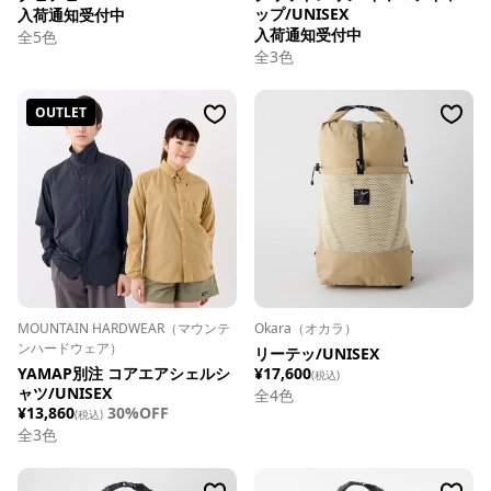
ップ/UNISEX
入荷通知受付中
入荷通知受付中
全
5
色
全
3
色
OUTLET
MOUNTAIN HARDWEAR（マウンテ
Okara（オカラ）
ンハードウェア）
リーテッ/UNISEX
YAMAP別注 コアエアシェルシ
¥17,600
(税込)
ャツ/UNISEX
全
4
色
¥13,860
30%OFF
(税込)
全
3
色