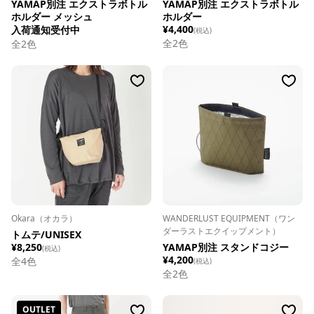
YAMAP別注 エクストラボトル
YAMAP別注 エクストラボトル
ホルダー メッシュ
ホルダー
¥4,400
入荷通知受付中
(税込)
全
2
色
全
2
色
Okara（オカラ）
WANDERLUST EQUIPMENT（ワン
ダーラストエクイップメント）
トムテ/UNISEX
¥8,250
YAMAP別注 スタンドコジー
(税込)
¥4,200
全
4
色
(税込)
全
2
色
OUTLET