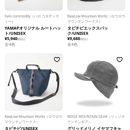
halo commodity（ハロ コモディテ
RawLow Mountain Works（ロウロウ
ィー）
マウンテンワークス）
YAMAPオリジナル ルートハッ
タビチビエックスパッ
ト/UNISEX
ク/UNISEX
¥5,940
¥9,680
(税込)
(税込)
全
4
色
全
4
色
RawLow Mountain Works（ロウロウ
RIDGE MOUNTAIN GEAR（リッジマ
マウンテンワークス）
ウンテンギア）
タビチビ/UNISEX
グリッドメリノ イヤマフキャ