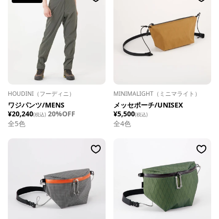
HOUDINI（フーディニ）
MINIMALIGHT（ミニマライト）
ワジパンツ/MENS
メッセポーチ/UNISEX
¥20,240
20%OFF
¥5,500
(税込)
(税込)
全
5
色
全
4
色