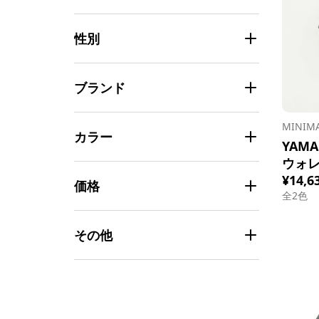
性別
ブランド
MINI
カラー
YAM
ウォ
¥14,6
価格
全
2
色
その他