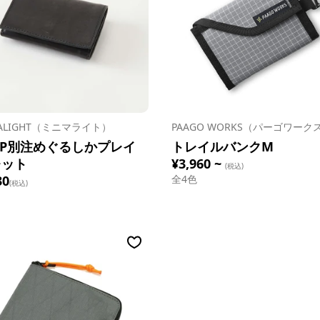
MALIGHT（ミニマライト）
PAAGO WORKS（パーゴワーク
AP別注めぐるしかプレイ
トレイルバンクM
レット
¥3,960 ~
(税込)
30
全
4
色
(税込)