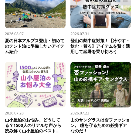
2026.08.07
2026.07.31
夏の日本アルプス登山・初めて
登山の熱中症対策！【冷やす・
のテント泊に準備したいアイテ
飲む・着る】アイテムを賢く活
ム紹介
用して猛暑を乗り切ろう
2026.07.28
2026.07.23
山小屋泊のお悩み、どうして
山のサングラスは否ファッショ
る？1500人のリアルな声から
ン。 瞳を守るための必携ギア
読み解く山小屋泊のベスト...
なのだ！