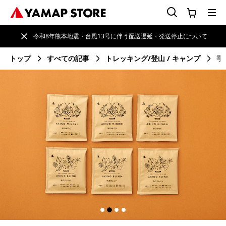
令和8年熊本地震・台風13号に伴う配送遅延・発送停止について
トップ
すべての記事
トレッキング/登山
キャンプ
季