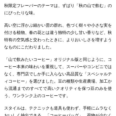
秋限定フレーバーのテーマは、ずばり「秋の山で飲む」の
にぴったりな味。
高い空に浮かぶ細かい雲の群れ、色づく樹々や小さな実を
付ける植物、春の花とは違う独特の少し甘い香りなど、秋
特有の空気感と交わったときに、よりおいしさを増すよう
なものにこだわりました。
「山で飲みたいコーヒー」オリジナル版と同じように、コ
ーヒー本来の味わいを重視して、スーパーやコンビニでは
なく、専門店でしか手に入らない高品質な「スペシャルテ
ィコーヒー」を選びました。豆の種類や生産農場、加工か
ら流通までのすべてで高いクオリティを保つ豆のみを使
う、ワンランク上のコーヒーです。
スタイルは、テクニックも道具も使わず、手軽にムラなく
おいしく抽出できる、「コーヒーバッグ」。荷物が少なく