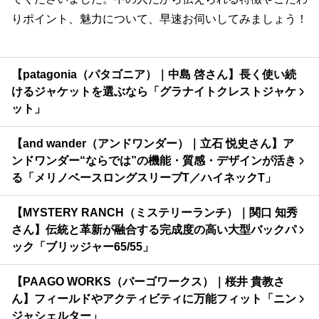
りポイント、魅力について、早速お伺いしてみましょう！
【patagonia（パタゴニア）｜中島 啓さん】長く使い続
けるジャケットを選ぶなら「グラナイトクレストジャケ
ット」
【and wander（アンドワンダー）｜立石 悦史さん】ア
ンドワンダー“ならでは”の機能・質感・デザインが活き
る「メリノベースロングスリーブT／ハイネックT」
【MYSTERY RANCH（ミステリーランチ）｜関口 知秀
さん】伝統と革新が融合する完成度の高い大型バックパ
ック「ブリッジャー65/55」
【PAAGO WORKS（パーゴワークス）｜桜井 貴教さ
ん】フィールドやアクティビティに万能フィット「ニン
ジャシェルター」