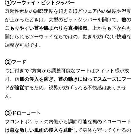
①ツーウェイ・ビットジッパー
透湿性素材の調節速度を超えるほどウェア内の温度や湿度
が上がったときは、大型のピットジッパーを開けて、
熱の
こもりやすい首や脇まわりを直接換気
。上からも下からも
開けられるツーウェイならではの、動きを妨げない快適な
調整が可能です。
②フード
つば付きで2方向から調整可能なフードはフィット感が抜
群。
雨風の侵入を防ぎ、首の動きに沿ってスムーズにフー
ドが追従
するため、視界が妨げられる不快感はありませ
ん。
③ドローコート
フロントポケットの内側から調節可能な裾のドローコード
は
急な激しい風雨の浸入を遮断
して身体を守ってくれるの