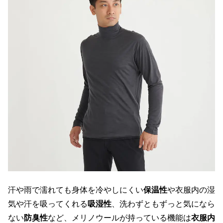
汗や雨で濡れても身体を冷やしにくい
保温性
や衣服内の湿
気や汗を吸ってくれる
吸湿性
、洗わずともずっと気になら
ない
防臭性
など、メリノウールが持っている機能は
衣服内