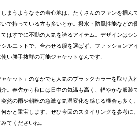
てしまうようなその着心地は、たくさんのファンを掴ん
違いで持っている方も多いとか。撥水・防風性能などの
してはすでに不動の人気を誇るアイテム。デザインはシ
なシルエットで、合わせる服を選ばず、ファッションア
に使い勝手抜群の万能ジャケットなんです。
ジャケット」のなかでも人気のブラックカラーを取り入
紹介。春先から秋口は日中の気温も高く、軽やかな服装
、突然の雨や朝晩の急激な気温変化を感じる機会も多く
と何かと重宝します。ぜひ今回のスタイリングを参考に
てみてくださいね。