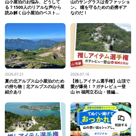
山小屋泊のお悩み、どうして
山のサングラスは否ファッショ
る？1500人のリアルな声から
ン。 瞳を守るための必携ギア
読み解く山小屋泊のベスト...
なのだ！
2026.07.21
2026.07.16
夏の北アルプス山小屋泊のため
【推しアイテム選手権】山頂で
の持ち物｜北アルプスの山小屋
愛が爆発！？ガチレビュー登
紹介あり
山 in 福岡立石山・後編...