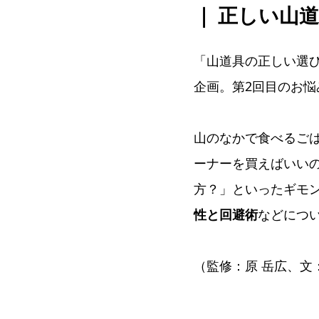
｜ 正しい山道
「山道具の正しい選
企画。第2回目のお
山のなかで食べるご
ーナーを買えばいい
方？」といったギモ
性と回避術
などにつ
（監修：原 岳広、文