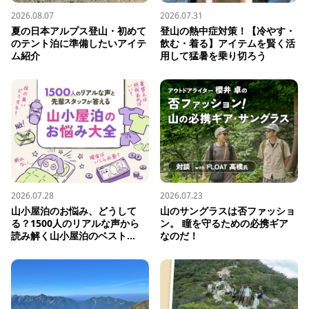
2026.08.07
2026.07.31
夏の日本アルプス登山・初めて
登山の熱中症対策！【冷やす・
のテント泊に準備したいアイテ
飲む・着る】アイテムを賢く活
ム紹介
用して猛暑を乗り切ろう
2026.07.28
2026.07.23
山小屋泊のお悩み、どうして
山のサングラスは否ファッショ
る？1500人のリアルな声から
ン。 瞳を守るための必携ギア
読み解く山小屋泊のベスト...
なのだ！