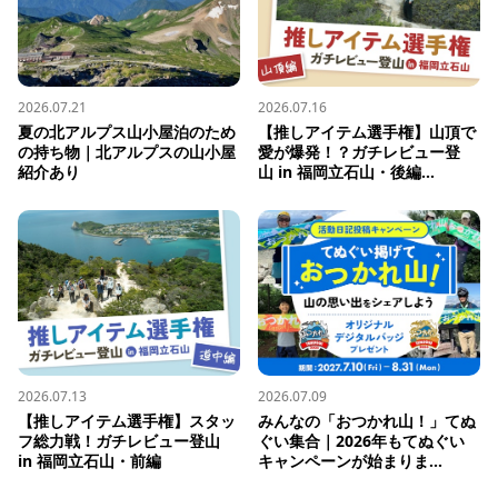
2026.07.21
2026.07.16
夏の北アルプス山小屋泊のため
【推しアイテム選手権】山頂で
の持ち物｜北アルプスの山小屋
愛が爆発！？ガチレビュー登
紹介あり
山 in 福岡立石山・後編...
2026.07.13
2026.07.09
【推しアイテム選手権】スタッ
みんなの「おつかれ山！」てぬ
フ総力戦！ガチレビュー登山 
ぐい集合｜2026年もてぬぐい
in 福岡立石山・前編
キャンペーンが始まりま...