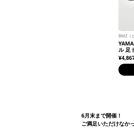
BMZ（
YAM
ル 足ト
¥4,86
6月末まで開催！
ご満足いただけなか