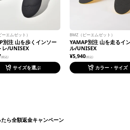
ビーエムゼット）
BMZ（ビーエムゼット）
AP別注 山を歩くインソー
YAMAP別注 山を走るイ
レ/UNISEX
ル/UNISEX
7
¥5,940
(税込)
(税込)
サイズを選ぶ
カラー・サイズ
ったら全額返金キャンペーン