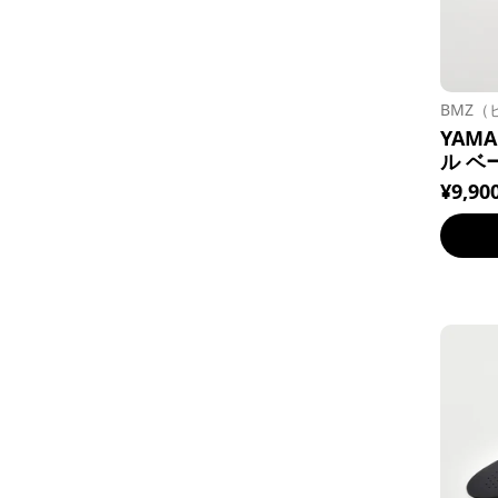
BMZ（
YAM
ル ベ
¥9,90