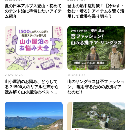
夏の日本アルプス登山・初めて
登山の熱中症対策！【冷やす・
のテント泊に準備したいアイテ
飲む・着る】アイテムを賢く活
ム紹介
用して猛暑を乗り切ろう
2026.07.28
2026.07.23
山小屋泊のお悩み、どうして
山のサングラスは否ファッショ
る？1500人のリアルな声から
ン。 瞳を守るための必携ギア
読み解く山小屋泊のベスト...
なのだ！