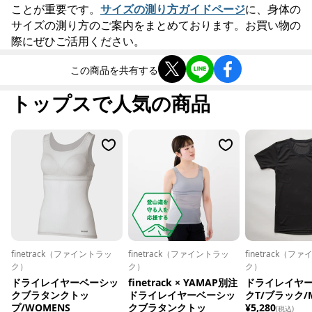
ことが重要です。
サイズの測り方ガイドページ
に、身体の
サイズの測り方のご案内をまとめております。お買い物の
際にぜひご活用ください。
この商品を共有する
トップスで人気の商品
finetrack（ファイントラッ
finetrack（ファイントラッ
finetrack（フ
ク）
ク）
ク）
ドライレイヤーベーシッ
finetrack × YAMAP別注
ドライレイヤ
クブラタンクトッ
ドライレイヤーベーシッ
クT/ブラック/
プ/WOMENS
クブラタンクトッ
¥5,280
(税込)