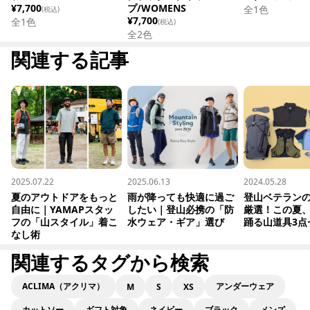
¥7,700
プ/WOMENS
全1色
(税込)
¥7,700
全
1
色
(税込)
全
2
色
関連する記事
2025.07.22
2025.06.13
2024.05.28
夏のアウトドアをもっと
雨が降っても快適に過ご
登山ベテラン
自由に｜YAMAPスタッ
したい｜登山必携の「防
厳選！この夏
フの「山スタイル」着こ
水ウェア・ギア」選び
踊る山道具3点
なし術
関連するタグから検索
ACLIMA（アクリマ）
アンダーウェア
M
S
XS
カットソー
ギフト対象
ネイビー
ブラック
メンズ