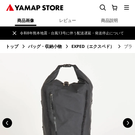
商品画像
レビュー
商品説明
令和8年熊本地震・台風13号に伴う配送遅延・発送停止について
トップ
バッグ・収納小物
EXPED（エクスペド）
ブラッ