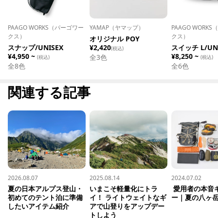
PAAGO WORKS（パーゴワー
YAMAP（ヤマップ）
PAAGO WORK
クス）
クス）
オリジナル POY
スナップ/UNISEX
¥2,420
スイッチ L/UN
(税込)
¥4,950 ~
¥8,250 ~
全
3
色
(税込)
(税込)
全
8
色
全
6
色
関連する記事
2026.08.07
2025.08.14
2024.07.02
夏の日本アルプス登山・
いまこそ軽量化にトラ
 愛用者の本音ギアレビュ
初めてのテント泊に準備
イ！ ライトウェイトなギ
ー｜夏の八ヶ
したいアイテム紹介
アで山登りをアップデー
トしよう